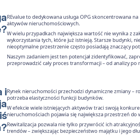
ga
REvalue to dedykowana usługa OPG skoncentrowana na o
aktywów nieruchomościowych.
e?
W wielu przypadkach największa wartość nie wynika z z
wykorzystania tych, które już istnieją. Starsze budynki, 
nieoptymalne przestrzenie często posiadają znaczący pot
Naszym zadaniem jest ten potencjał zidentyfikować, zap
przeprowadzić cały proces transformacji – od analizy po r
 i
Rynek nieruchomości przechodzi dynamiczne zmiany – r
potrzeba elastyczności funkcji budynków.
ja
W efekcie wiele istniejących aktywów traci swoją konkure
iś
nieruchomościach pojawia się największa przestrzeń do 
Rewitalizacja pozwala nie tylko przywrócić ich atrakcyjno
a?
trendów – zwiększając bezpieczeństwo majątku i jego dł