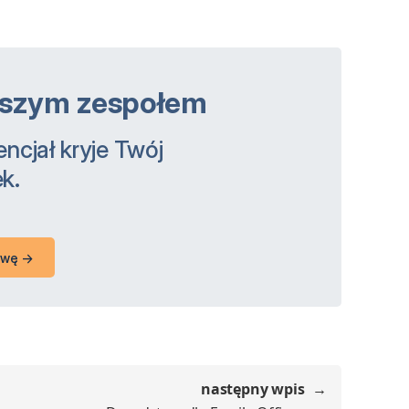
naszym zespołem
ncjał kryje Twój
k.
owę →
następny wpis