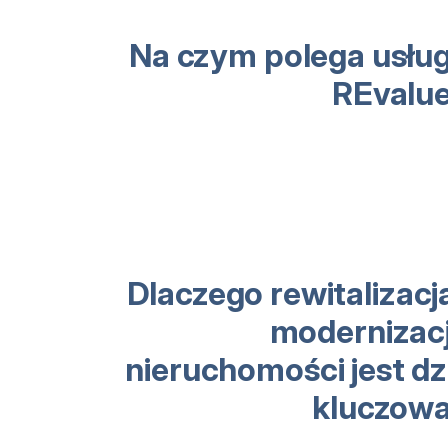
Na czym polega usłu
REvalu
Dlaczego rewitalizacja
modernizac
nieruchomości jest dz
kluczow