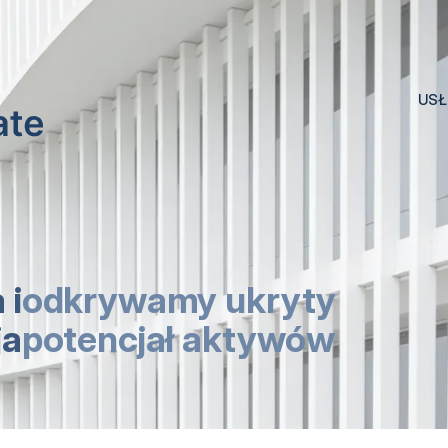
USŁ
 i
odkrywamy ukryty
ja
potencjał aktywów