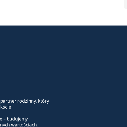
 partner rodzinny, który
kście
je – budujemy
lnych wartościach.