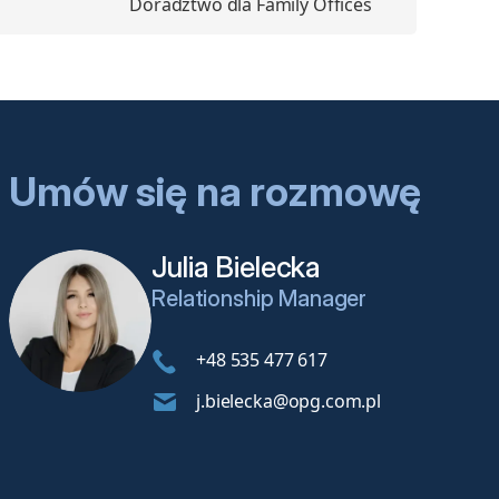
Doradztwo dla Family Offices
Umów się na rozmowę
Julia Bielecka
Relationship Manager
+48 535 477 617
j.bielecka@opg.com.pl