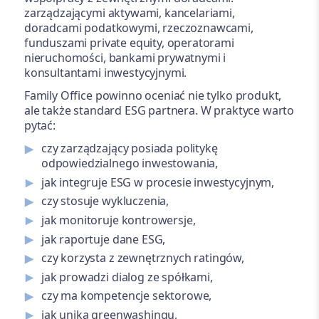
zarządzającymi aktywami, kancelariami,
doradcami podatkowymi, rzeczoznawcami,
funduszami private equity, operatorami
nieruchomości, bankami prywatnymi i
konsultantami inwestycyjnymi.
Family Office powinno oceniać nie tylko produkt,
ale także standard ESG partnera. W praktyce warto
pytać:
czy zarządzający posiada politykę
odpowiedzialnego inwestowania,
jak integruje ESG w procesie inwestycyjnym,
czy stosuje wykluczenia,
jak monitoruje kontrowersje,
jak raportuje dane ESG,
czy korzysta z zewnętrznych ratingów,
jak prowadzi dialog ze spółkami,
czy ma kompetencje sektorowe,
jak unika greenwashingu,